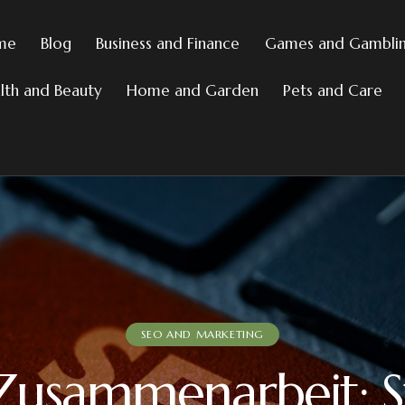
me
Blog
Business and Finance
Games and Gambli
lth and Beauty
Home and Garden
Pets and Care
SEO AND MARKETING
 Zusammenarbeit: S