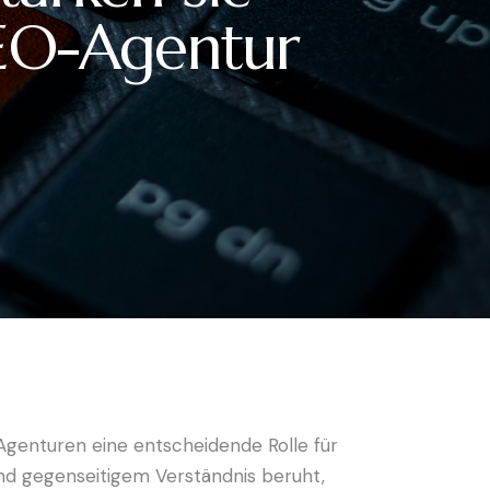
SEO-Agentur
genturen eine entscheidende Rolle für
und gegenseitigem Verständnis beruht,