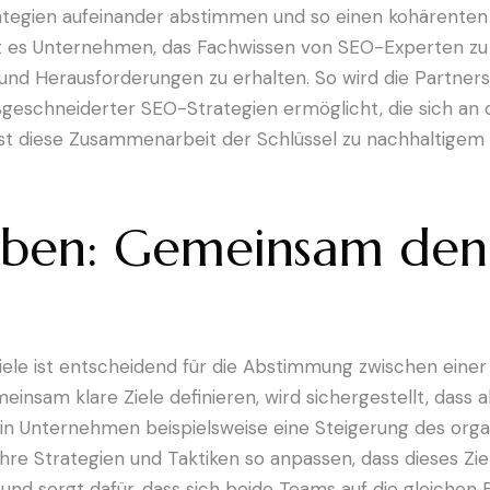
rategien aufeinander abstimmen und so einen kohärenten 
t es Unternehmen, das Fachwissen von SEO-Experten zu n
sse und Herausforderungen zu erhalten. So wird die Partn
geschneiderter SEO-Strategien ermöglicht, die sich an 
h ist diese Zusammenarbeit der Schlüssel zu nachhaltig
aben: Gemeinsam den
Ziele ist entscheidend für die Abstimmung zwischen eine
insam klare Ziele definieren, wird sichergestellt, dass al
ein Unternehmen beispielsweise eine Steigerung des org
hre Strategien und Taktiken so anpassen, dass dieses Zi
und sorgt dafür, dass sich beide Teams auf die gleichen