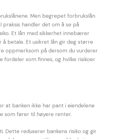
orbrukslånene. Men begrepet forbrukslån
 I praksis handler det om å se på
siko. Et lån med sikkerhet innebærer
å betale. Et usikret lån gir deg større
ør være oppmerksom på dersom du vurderer
e fordeler som finnes, og hvilke risikoer
er at banken ikke har pant i eiendelene
oe som fører til høyere renter.
ti. Dette reduserer bankens risiko og gir