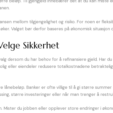
tørre beløp. Til gjengjeld innebærer det at du kan miste 
anen.
lansen mellom tilgjengelighet og risiko. For noen er fleksi
 øker. Valget bør derfor baseres på økonomisk situasjon 
Velge Sikkerhet
lg dersom du har behov for å refinansiere gjeld. Har du
bolig eller eiendeler redusere totalkostnadene betraktelig
e lånebeløp. Banker er ofte villige til å gi større summer 
sing, større investeringer eller når man trenger å restr
en. Mister du jobben eller opplever store endringer i øko