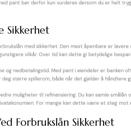
lån med pant bør derfor kun vurderes dersom du er helt tr
e Sikkerhet
 forbrukslån med sikkerhet. Den mest åpenbare er lavere 
 gunstigere vilkår. Over tid kan dette gi betydelige besp
mme og nedbetalingstid. Med pant i eiendeler er banken oft
r deg større spillerom, både når det gjelder å håndtere 
 bedre muligheter til refinansiering. Du kan samle smålån 
 privatøkonomien. For mange kan dette være et steg mot 
ed Forbrukslån Sikkerhet