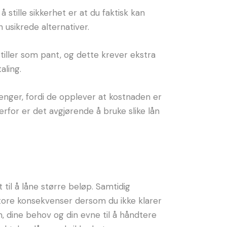
tille sikkerhet er at du faktisk kan
n usikrede alternativer.
iller som pant, og dette krever ekstra
aling.
enger, fordi de opplever at kostnaden er
erfor er det avgjørende å bruke slike lån
til å låne større beløp. Samtidig
 store konsekvenser dersom du ikke klarer
, dine behov og din evne til å håndtere