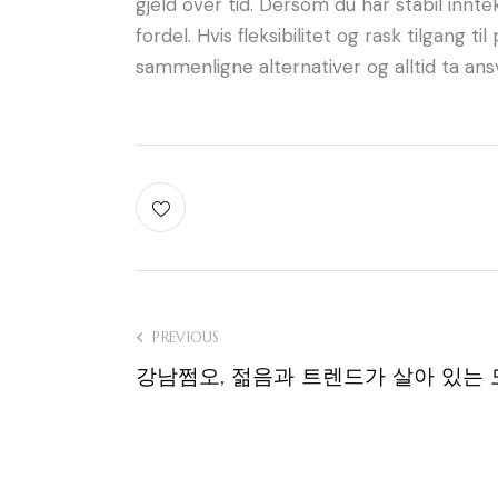
gjeld over tid. Dersom du har stabil innte
fordel. Hvis fleksibilitet og rask tilgang 
sammenligne alternativer og alltid ta ansv
Post
PREVIOUS
강남쩜오, 젊음과 트렌드가 살아 있는
navigation