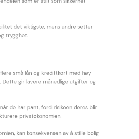
eiendelen som er stilt som sikkerhet
bilitet det viktigste, mens andre setter
og trygghet.
 flere små lån og kredittkort med høy
. Dette gir lavere månedlige utgifter og
når de har pant, fordi risikoen deres blir
ukturere privatøkonomien.
nomien, kan konsekvensen av å stille bolig