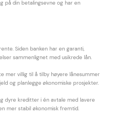
ygg på din betalingsevne og har en
rente. Siden banken har en garanti,
arelser sammenlignet med usikrede lån.
e mer villig til å tilby høyere lånesummer
gjeld og planlegge økonomiske prosjekter.
og dyre kreditter i én avtale med lavere
en mer stabil økonomisk fremtid.