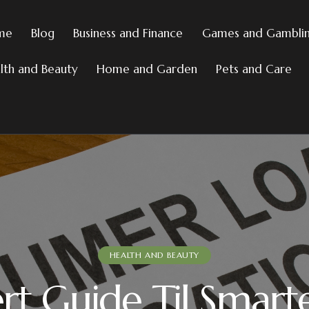
me
Blog
Business and Finance
Games and Gambli
lth and Beauty
Home and Garden
Pets and Care
HEALTH AND BEAUTY
ert Guide Til Smar