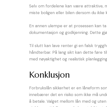
Selv om fordelene kan være attraktive, m
miste boligen eller bilen dersom du ikke k
En annen ulempe er at prosessen kan ta l
dokumentasjon og godkjenning. Dette gjør 
Til slutt kan lave renter gi en falsk tr
håndterbar. På lang sikt kan dette føre t
med nøyaktighet og realistisk planlegging
Konklusjon
Forbrukslån sikkerhet er en låneform som 
innebærer det en risiko som ikke må under
å betale. Valget mellom lån med og uten 