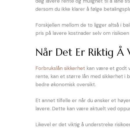
deg lavere rente og mulighet til å låne s
dersom du ikke klarer å følge betalingspl
Forskjellen mellom de to ligger altså i ba
pris på lavere kostnader selv om risikoen
Når Det Er Riktig Å 
Forbrukslån sikkerhet
kan være et godt va
rente, kan et større lån med sikkerhet i 
bedre økonomisk oversikt.
Et annet tilfelle er når du ønsker et høyer
lavere. Dette kan være aktuelt ved oppus
Likevel er det viktig å understreke risiko