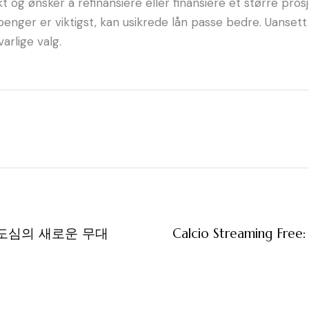
kt og ønsker å refinansiere eller finansiere et større pr
til penger er viktigst, kan usikrede lån passe bedre. Uanset
arlige valg.
 도심의 새로운 무대
Calcio Streaming Free