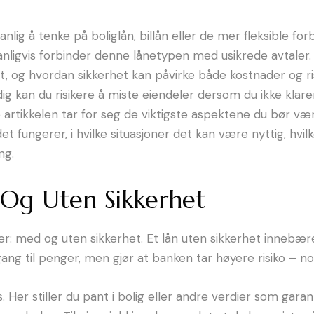
nlig å tenke på boliglån, billån eller de mer fleksible f
 vanligvis forbinder denne lånetypen med usikrede avtaler.
, og hvordan sikkerhet kan påvirke både kostnader og ri
g kan du risikere å miste eiendeler dersom du ikke klarer 
enne artikkelen tar for seg de viktigste aspektene du b
t fungerer, i hvilke situasjoner det kan være nyttig, hvilk
ng.
 Og Uten Sikkerhet
er: med og uten sikkerhet. Et lån uten sikkerhet innebær
ilgang til penger, men gjør at banken tar høyere risiko – n
Her stiller du pant i bolig eller andre verdier som garan