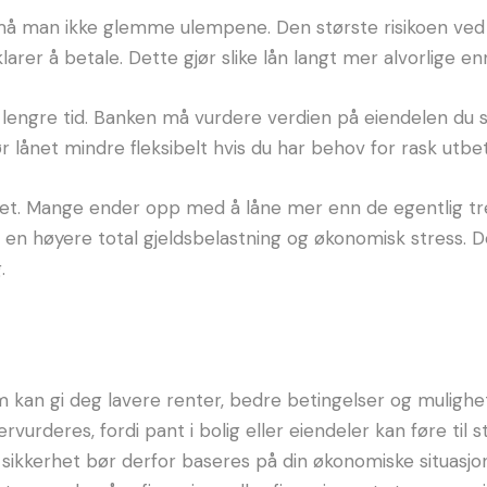
å man ikke glemme ulempene. Den største risikoen ved å s
larer å betale. Dette gjør slike lån langt mer alvorlige en
engre tid. Banken må vurdere verdien på eiendelen du st
lånet mindre fleksibelt hvis du har behov for rask utbet
ygghet. Mange ender opp med å låne mer enn de egentlig tr
il en høyere total gjeldsbelastning og økonomisk stress. D
.
kan gi deg lavere renter, bedre betingelser og mulighet 
vurderes, fordi pant i bolig eller eiendeler kan føre til
sikkerhet bør derfor baseres på din økonomiske situasjon