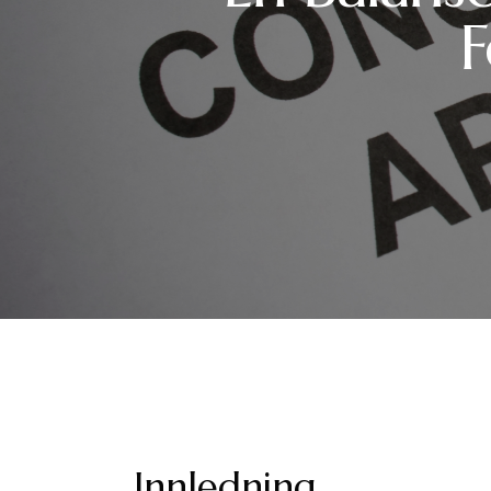
F
Innledning