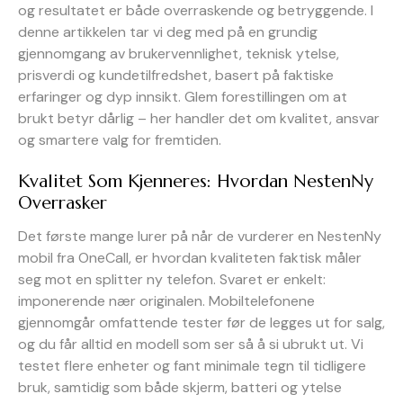
og resultatet er både overraskende og betryggende. I
denne artikkelen tar vi deg med på en grundig
gjennomgang av brukervennlighet, teknisk ytelse,
prisverdi og kundetilfredshet, basert på faktiske
erfaringer og dyp innsikt. Glem forestillingen om at
brukt betyr dårlig – her handler det om kvalitet, ansvar
og smartere valg for fremtiden.
Kvalitet Som Kjenneres: Hvordan NestenNy
Overrasker
Det første mange lurer på når de vurderer en NestenNy
mobil fra OneCall, er hvordan kvaliteten faktisk måler
seg mot en splitter ny telefon. Svaret er enkelt:
imponerende nær originalen. Mobiltelefonene
gjennomgår omfattende tester før de legges ut for salg,
og du får alltid en modell som ser så å si ubrukt ut. Vi
testet flere enheter og fant minimale tegn til tidligere
bruk, samtidig som både skjerm, batteri og ytelse