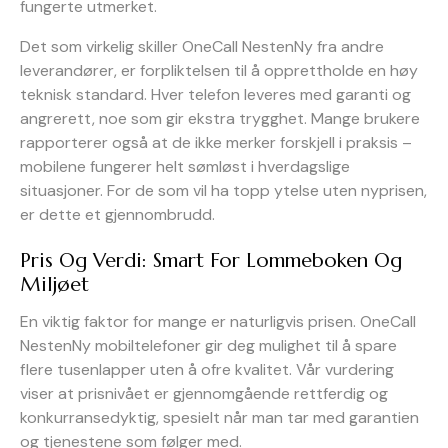
fungerte utmerket.
Det som virkelig skiller OneCall NestenNy fra andre
leverandører, er forpliktelsen til å opprettholde en høy
teknisk standard. Hver telefon leveres med garanti og
angrerett, noe som gir ekstra trygghet. Mange brukere
rapporterer også at de ikke merker forskjell i praksis –
mobilene fungerer helt sømløst i hverdagslige
situasjoner. For de som vil ha topp ytelse uten nyprisen,
er dette et gjennombrudd.
Pris Og Verdi: Smart For Lommeboken Og
Miljøet
En viktig faktor for mange er naturligvis prisen. OneCall
NestenNy mobiltelefoner gir deg mulighet til å spare
flere tusenlapper uten å ofre kvalitet. Vår vurdering
viser at prisnivået er gjennomgående rettferdig og
konkurransedyktig, spesielt når man tar med garantien
og tjenestene som følger med.