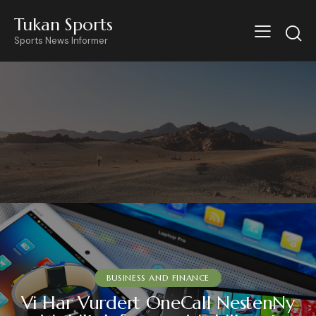
Tukan Sports
Sports News Informer
BUSINESS AND FINANCE
Vi Har Vurdert OneCall NestenNy