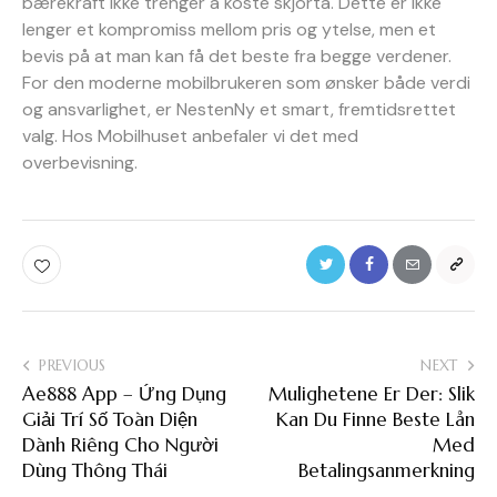
bærekraft ikke trenger å koste skjorta. Dette er ikke
lenger et kompromiss mellom pris og ytelse, men et
bevis på at man kan få det beste fra begge verdener.
For den moderne mobilbrukeren som ønsker både verdi
og ansvarlighet, er NestenNy et smart, fremtidsrettet
valg. Hos Mobilhuset anbefaler vi det med
overbevisning.
Post
PREVIOUS
NEXT
Ae888 App – Ứng Dụng
Mulighetene Er Der: Slik
navigation
Giải Trí Số Toàn Diện
Kan Du Finne Beste Lån
Dành Riêng Cho Người
Med
Dùng Thông Thái
Betalingsanmerkning