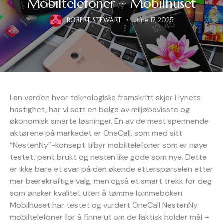
Mobiltelefoner ~ Mobilhuset
ROBERT STEWART
June 17, 2025
I en verden hvor teknologiske framskritt skjer i lynets
hastighet, har vi sett en bølge av miljøbevisste og
økonomisk smarte løsninger. En av de mest spennende
aktørene på markedet er OneCall, som med sitt
“NestenNy”-konsept tilbyr mobiltelefoner som er nøye
testet, pent brukt og nesten like gode som nye. Dette
er ikke bare et svar på den økende etterspørselen etter
mer bærekraftige valg, men også et smart trekk for deg
som ønsker kvalitet uten å tømme lommeboken.
Mobilhuset har testet og vurdert OneCall NestenNy
mobiltelefoner for å finne ut om de faktisk holder mål –