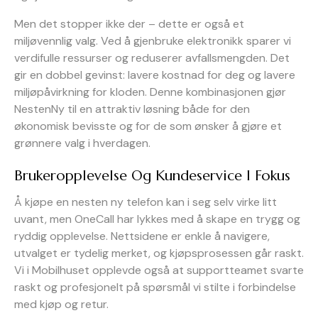
Men det stopper ikke der – dette er også et
miljøvennlig valg. Ved å gjenbruke elektronikk sparer vi
verdifulle ressurser og reduserer avfallsmengden. Det
gir en dobbel gevinst: lavere kostnad for deg og lavere
miljøpåvirkning for kloden. Denne kombinasjonen gjør
NestenNy til en attraktiv løsning både for den
økonomisk bevisste og for de som ønsker å gjøre et
grønnere valg i hverdagen.
Brukeropplevelse Og Kundeservice I Fokus
Å kjøpe en nesten ny telefon kan i seg selv virke litt
uvant, men OneCall har lykkes med å skape en trygg og
ryddig opplevelse. Nettsidene er enkle å navigere,
utvalget er tydelig merket, og kjøpsprosessen går raskt.
Vi i Mobilhuset opplevde også at supportteamet svarte
raskt og profesjonelt på spørsmål vi stilte i forbindelse
med kjøp og retur.